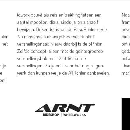
idworx bouwt als reis en trekkingfietsen een
Naas
aantal modellen, die al sinds jaren zichzelf
fram
bewijzen. Bekendst is wel de EasyRohler serie.
onve
ialen
No nonsense trekkingbikes met Rohloff
dien
n het
versnellingsnaaf. Nieuw daarbij is de oPinion.
om e
Zelfde concept, alleen met de geintegreerde
geda
versnellingsbak met 12 of 18 interne
ontw
r je
versnellingen. Ga je echt voor het nog ruigere
idwo
le
werk dan kunnen we je de AllRohler aanbevelen.
mark
en!