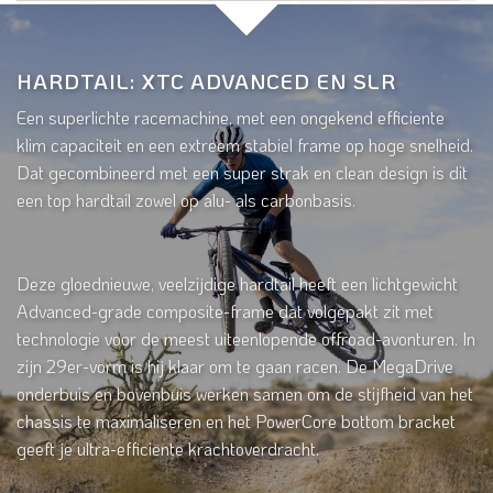
HARDTAIL: XTC ADVANCED EN SLR
Een superlichte racemachine, met een ongekend efficiente
klim capaciteit en een extreem stabiel frame op hoge snelheid.
Dat gecombineerd met een super strak en clean design is dit
een top hardtail zowel op alu- als carbonbasis.
Deze gloednieuwe, veelzijdige hardtail heeft een lichtgewicht
Advanced-grade composite-frame dat volgepakt zit met
technologie voor de meest uiteenlopende offroad-avonturen. In
zijn 29er-vorm is hij klaar om te gaan racen. De MegaDrive
onderbuis en bovenbuis werken samen om de stijfheid van het
chassis te maximaliseren en het PowerCore bottom bracket
geeft je ultra-efficiënte krachtoverdracht.