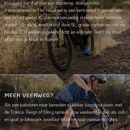
klassieke hardtail met een moderne, doelgerichte
framegeometrie. Het resultaat is een vertrouwd rijgevoel voor
een breed aantal XC parcoursen welke steeds meer techniek
vragen. Ultralicht, knetterstijf door SL grade carbon en met de
nieuwe XCR wiellijn ongekend licht en efficient. Test? Hij staat
altijd voor je klaar in Ruinen!
MEER VEERWEG?
Als een baksteen naar beneden of lekker baggy cruisen: met
de Trance, Reign of Glory serie is jouw weekend leuker als ooit
en gaat je bikepark avontuur letterlijk naar nieuwe hoogtes.