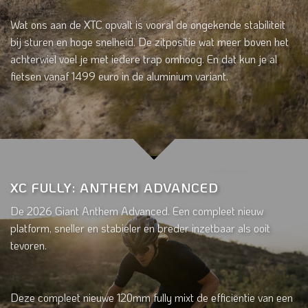
Wat ons aan de XTC opvalt is vooral de ongekende stabiliteit
bij sturen en hoge snelheid. De zitpositie wat meer boven het
achterwiel voel je met iedere trap omhoog. En dat kun je al
fietsen vanaf 1499 euro in de aluminium variant.
XC FULLY: ANTHEM ADVANCED
De 2026 Giant Anthem Advanced. Een compleet nieuw
platform, sneller en stabieler en breder inzetbaar als ooit
tevoren.
Deze compleet nieuwe 120mm fully mixt de efficiëntie van een